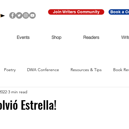
Join Writers Community
Book a C
Events
Shop
Readers
Writ
Poetry
DWA Conference
Resources & Tips
Book Re
2022
3 min read
Call for Submissions
Ritmo Que Late
Archive
For Imme
lvió Estrella!
Claudio Cabrera
Black Lives Matter
Ni De Aqui Ni de Alla