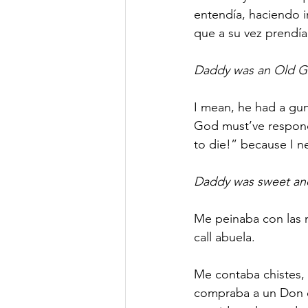
entendía, haciendo i
que a su vez prendía
Daddy was an Old G
I mean, he had a gun
God must’ve responde
to die!” because I n
Daddy was sweet an
Me peinaba con las m
call abuela. 
Me contaba chistes, 
compraba a un Don e