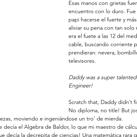
Esas manos con grietas fuer
gys Literary Insights
DWA Retreat
encuentro con lo duro. Fue 
papi hacerse el fuerte y má
aliviar su pena con tan solo
era el fuete a las 12 del m
cable, buscando corriente p
prendieran: nevera, bombill
televisores. 
Daddy was a super talented E
Engineer!
Scratch that, Daddy didn’t fi
No diploma, no title! But 
iezas, moviendo e ingeniándose un tro’ de mierda. 
e decía el Algebra de Baldor, lo que mi maestro de cálc
que decía la decrepita de ciencias! Una matemática rara 