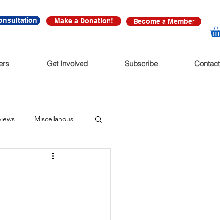
onsultation
Make a Donation!
Become a Member
ers
Get Involved
Subscribe
Contact
views
Miscellanous
diate Release
nonfictions