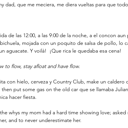
my dad, que me meciera, me diera vueltas para que todos
da de las 12:00, a las 9:00 de la noche, a el concon aun
bichuela, mojada con un poquito de salsa de pollo, lo c
 un aguacate. Y voilà!  ¡Que rica le quedaba esa cena!  
to flow, stay afloat and have flow. 
rita con hielo, cerveza y Country Club, make un caldero 
then put some gas on the old car que se llamaba Julian
ca hacer fiesta. 
l the whys my mom had a hard time showing love; asked
her, and to never underestimate her. 