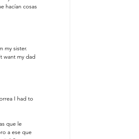
ue hacían cosas 
 
 my sister. 
’t want my dad 
rrea I had to 
as que le 
ro a ese que 