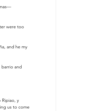
lemas—
ter were too 
iña, and he my 
 barrio and 
Ripiao, y 
ling us to come 