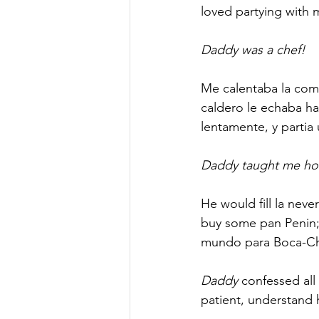
loved partying with 
Daddy was a chef!
Me calentaba la comi
caldero le echaba ha
lentamente, y partia
Daddy taught me how 
He would fill la neve
buy some pan Penin; 
mundo para Boca-Chi
Daddy
 confessed al
patient, understand 