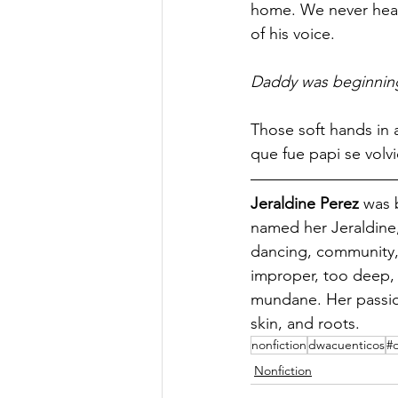
home. We never hear
of his voice. 
Daddy was beginnin
Those soft hands in 
que fue papi se volvi
Jeraldine Perez
 was 
named her Jeraldine,
dancing, community,
improper, too deep, 
mundane. Her passion 
skin, and roots.
nonfiction
dwacuenticos
#
Nonfiction