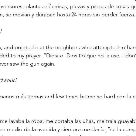
nversores, plantas eléctricas, piezas y piezas de cosas q
n, se movían y duraban hasta 24 horas sin perder fuerza.
!
, and pointed it at the neighbors who attempted to harm
d to my prayer, “Diosito, Diositio que no la use, I don
ever saw the gun again. 
d sour!
anos más tiernas and few times hit me so hard con la co
me lavaba la ropa, me cortaba las uñas, me traía guayab
n medio de la avenida y siempre me decía, “se la comp