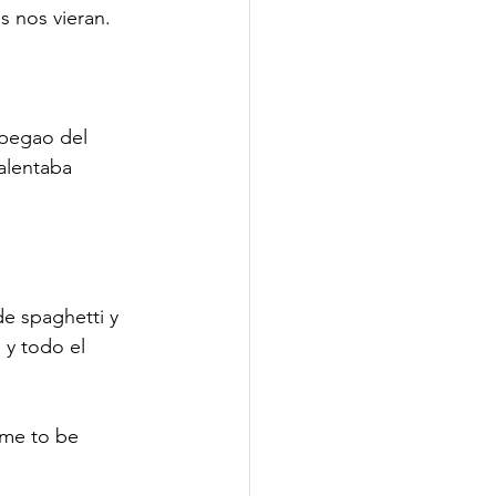
 nos vieran. 
 pegao del 
alentaba 
de spaghetti y 
 y todo el 
 me to be 