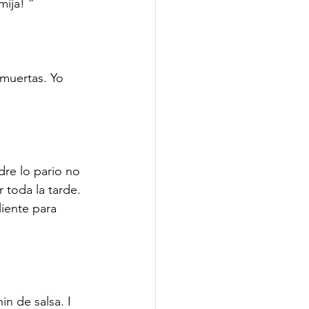
ija! ” 
 muertas. Yo 
dre lo pario no 
 toda la tarde. 
iente para 
n de salsa. I 