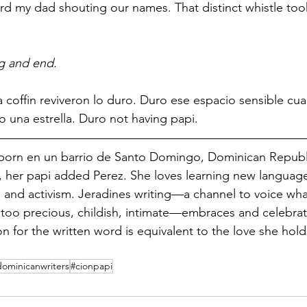
d my dad shouting our names. That distinct whistle too
g and end.
a coffin reviveron lo duro. Duro ese espacio sensible cu
o una estrella. Duro not having papi.  
born en un barrio de Santo Domingo, Dominican Repub
 her papi added Perez. She loves learning new language
 and activism. Jeradines writing—a channel to voice wh
too precious, childish, intimate—embraces and celebrat
for the written word is equivalent to the love she holds 
dominicanwriters
#cionpapi