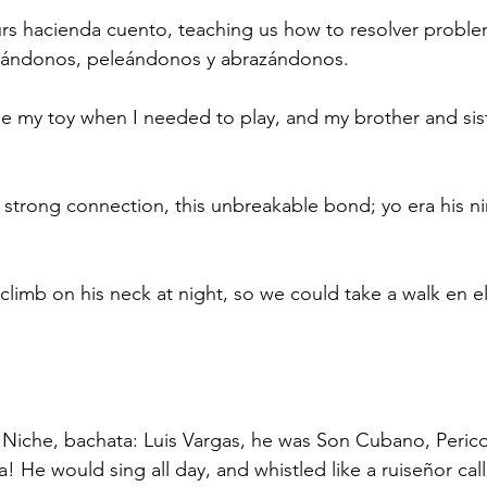
hours hacienda cuento, teaching us how to resolver prob
rándonos, peleándonos y abrazándonos. 
 my toy when I needed to play, and my brother and sis
s strong connection, this unbreakable bond; yo era his n
climb on his neck at night, so we could take a walk en el
Niche, bachata: Luis Vargas, he was Son Cubano, Perico 
a! He would sing all day, and whistled like a ruiseñor cal