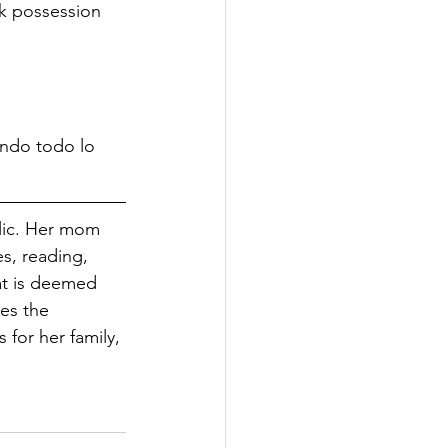
k possession 
ando todo lo 
lic. Her mom 
s, reading, 
at is deemed 
es the 
for her family, 