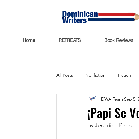
Home
RETREATS
Book Reviews
All Posts
Nonfiction
Fiction
DWA Team
Sep 5, 
Trending Now
Funding
¡Papi Se Vo
Featured
Writers Salon
by Jeraldine Perez