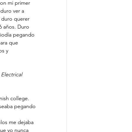
on mi primer 
duro ver a 
s duro querer 
 6 años. Duro 
ediodía pegando 
ara que 
os y 
lectrical 
nish college. 
joseaba pegando 
ulos me dejaba 
que yo nunca 