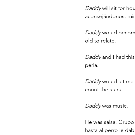
Daddy
 will sit for 
aconsejándonos, mi
Daddy
 would become
old to relate. 
Daddy
 and I had thi
perla. 
Daddy
 would let me 
count the stars. 
Daddy
 was music. 
He was salsa, Grupo 
hasta al perro le dab