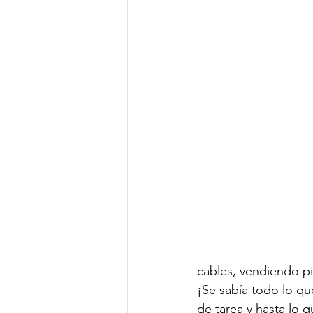
nonfiction
DWA Blog
An
cables, vendiendo p
¡Se sabía todo lo qu
de tarea y hasta lo 