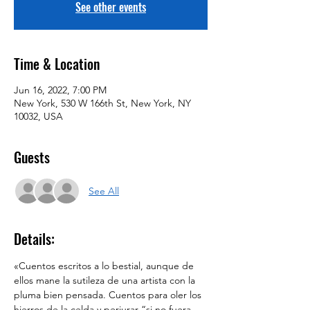
See other events
Time & Location
Jun 16, 2022, 7:00 PM
New York, 530 W 166th St, New York, NY
10032, USA
Guests
See All
Details:
«Cuentos escritos a lo bestial, aunque de 
ellos mane la sutileza de una artista con la 
pluma bien pensada. Cuentos para oler los 
hierros de la celda y perjurar “si no fuera 