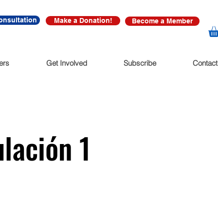
onsultation
Make a Donation!
Become a Member
ers
Get Involved
Subscribe
Contact
lación 1