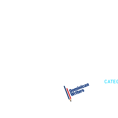
CATE
Cre
Fic
Poe