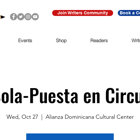
Join Writers Community
Book a C
Events
Shop
Readers
Writ
ola-Puesta en Circu
Wed, Oct 27
  |  
Alianza Dominicana Cultural Center