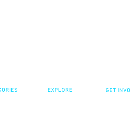
GORIES
EXPLORE
GET INV
ative Nonfiction
Volunte
Shop
tion
Make a 
Videos
try
Events
Become