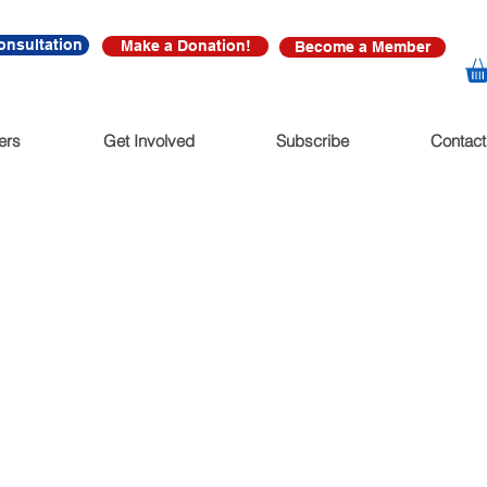
onsultation
Make a Donation!
Become a Member
ers
Get Involved
Subscribe
Contact