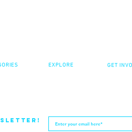
GORIES
EXPLORE
GET INV
ative Nonfiction
Volunte
Shop
tion
Make a 
Videos
try
Events
Become
sletter!