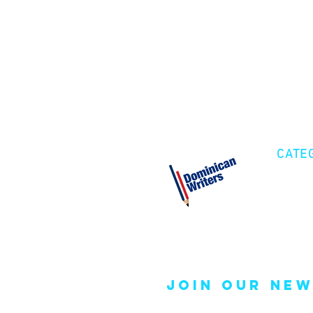
CATE
Cre
Fic
Poe
join our new