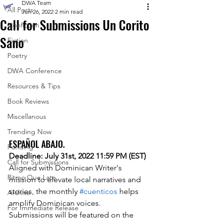
DWA Team
All Posts
Jun 26, 2022
2 min read
Call for Submissions Un Corito
Nonfiction
Sano
Fiction
Poetry
DWA Conference
Resources & Tips
Book Reviews
Miscellanous
Trending Now
ESPAÑOL ABAJO.
Funding
Deadline: July 31st, 2022 11:59 PM (EST)
Call for Submissions
Aligned with Dominican Writer's 
Ritmo Que Late
mission to elevate local narratives and 
stories, the monthly 
#cuenticos
 helps 
Archive
amplify Dominican voices. 
For Immediate Release
Submissions will be featured on the 