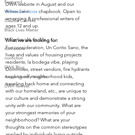
Featured
DWA website in August and our 
#dwacuenticos
 chapbook. Open to 
Writers Salon
emerging & professional writers of 
Claudio Cabrera
ages 12 and up.
Black Lives Matter
Ni De Aqui Ni de Alla
What we are looking for:
For consideration, Un Corito Sano, the 
nonfictions
lives and values of housing projects 
nonfiction
residents; la bodega vibe, playing 
DWA Blog
Dominoes, street vendors, fire hydrants 
cooling-off neighborhood kids, 
Angys Literary Insights
traveling back home and connecting 
DWA Retreat
with our homeland, etc., are unique to 
our culture and demonstrate a strong 
unity with our community. What are 
your strongest memories of your 
neighborhood? What are your 
thoughts on the common stereotypes 
applied by individuals living outside 