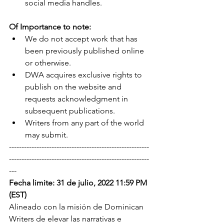
social media handles.
Of Importance to note:
We do not accept work that has 
been previously published online 
or otherwise.
DWA acquires exclusive rights to 
publish on the website and 
requests acknowledgment in 
subsequent publications.
Writers from any part of the world 
may submit.
--------------------------------------------------------
--------------------------------------------------------
---
Fecha limite: 31 de julio, 2022 11:59 PM 
(EST)
Alineado con la misión de Dominican 
Writers de elevar las narrativas e 