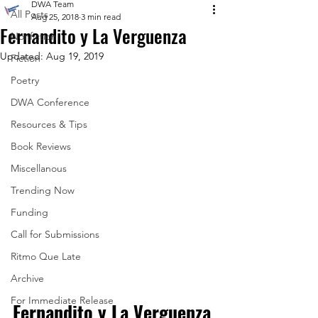
DWA Team
All Posts
Aug 25, 2018
3 min read
Fernandito y La Verguenza
Nonfiction
Updated:
Aug 19, 2019
Fiction
Poetry
DWA Conference
Resources & Tips
Book Reviews
Miscellanous
Trending Now
Funding
Call for Submissions
Ritmo Que Late
Archive
For Immediate Release
Fernandito y La Verguenza