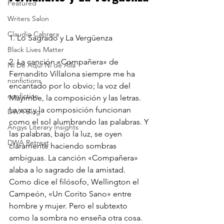
Featured
Writers Salon
Claudio Cabrera
1. Lo Sagrado y La Vergüenza
Black Lives Matter
2. La canción «Compañera» de 
Ni De Aqui Ni de Alla
Fernandito Villalona siempre me ha 
nonfictions
encantado por lo obvio; la voz del 
nonfiction
Mayimbe, la composición y las letras. 
La voz y la composición funcionan 
DWA Blog
como el sol alumbrando las palabras. Y 
Angys Literary Insights
las palabras, bajo la luz, se oyen 
DWA Retreat
claramente haciendo sombras 
ambiguas. La canción «Compañera» 
alaba a lo sagrado de la amistad. 
Como dice el filósofo, Wellington el 
Campeón, «Un Corito Sano» entre 
hombre y mujer. Pero el subtexto 
como la sombra no enseña otra cosa.