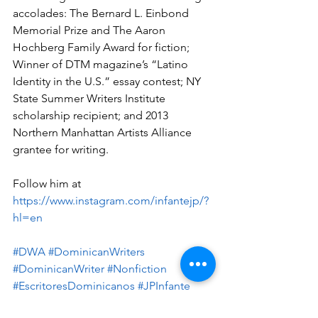
accolades: The Bernard L. Einbond 
Memorial Prize and The Aaron 
Hochberg Family Award for fiction; 
Winner of DTM magazine’s “Latino 
Identity in the U.S.” essay contest; NY 
State Summer Writers Institute 
scholarship recipient; and 2013 
Northern Manhattan Artists Alliance 
grantee for writing.
Follow him at  
https://www.instagram.com/infantejp/?
hl=en
#DWA
#DominicanWriters
#DominicanWriter
#Nonfiction
#EscritoresDominicanos
#JPInfante
#FernanditoVillalona