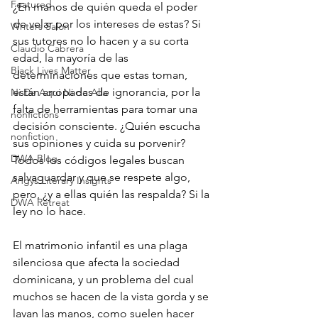
Featured
¿En manos de quién queda el poder 
de velar por los intereses de estas? Si 
Writers Salon
sus tutores no lo hacen y a su corta 
Claudio Cabrera
edad, la mayoría de las 
Black Lives Matter
determinaciones que estas toman, 
están arropadas de ignorancia, por la 
Ni De Aqui Ni de Alla
falta de herramientas para tomar una 
nonfictions
decisión consciente. ¿Quién escucha 
nonfiction
sus opiniones y cuida su porvenir? 
DWA Blog
Todos los códigos legales buscan 
salvaguardar y que se respete algo, 
Angys Literary Insights
pero, ¿y a ellas quién las respalda? Si la 
DWA Retreat
ley no lo hace.
El matrimonio infantil es una plaga 
silenciosa que afecta la sociedad 
dominicana, y un problema del cual 
muchos se hacen de la vista gorda y se 
lavan las manos, como suelen hacer 