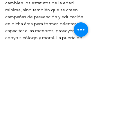
cambien los estatutos de la edad 
mínima, sino también que se creen 
campañas de prevención y educación 
en dicha área para formar, orientar y 
capacitar a las menores, proveyéndoles 
apoyo sicólogo y moral. La puerta de 
escape de una joven que vive en la 
pobreza, o es maltratada por sus 
tutores, no puede continuar siendo el 
método fallido de salirse de su hogar, 
con una persona que le dobla la edad. 
Todo esto se puede prevenir con el 
apoyo de identidades que se unan a la 
causa y busquen extraer el mal de raíz. 
Tenemos que resguardar a nuestras 
niñas, las hijas de Machepa’ necesitan 
un pueblo unido que pelee por su 
bienestar. 