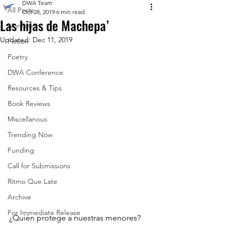
DWA Team
All Posts
Oct 28, 2019
6 min read
Las hijas de Machepa’
Nonfiction
Updated:
Dec 11, 2019
Fiction
Poetry
DWA Conference
Resources & Tips
Book Reviews
Miscellanous
Trending Now
Funding
Call for Submissions
Ritmo Que Late
Archive
For Immediate Release
¿Quién protege a nuestras menores? 