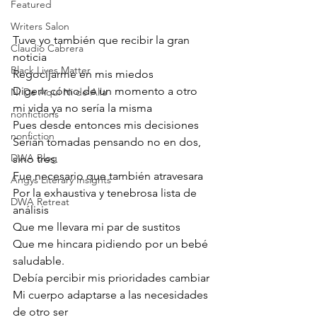
Featured
Writers Salon
Tuve yo también que recibir la gran 
Claudio Cabrera
noticia
Black Lives Matter
Regocijarme en mis miedos
Digerir cómo de un momento a otro 
Ni De Aqui Ni de Alla
mi vida ya no sería la misma
nonfictions
Pues desde entonces mis decisiones 
nonfiction
Serían tomadas pensando no en dos, 
DWA Blog
sino tres.
Fue necesario que también atravesara
Angys Literary Insights
Por la exhaustiva y tenebrosa lista de 
DWA Retreat
análisis
Que me llevara mi par de sustitos
Que me hincara pidiendo por un bebé 
saludable.
Debía percibir mis prioridades cambiar
Mi cuerpo adaptarse a las necesidades 
de otro ser