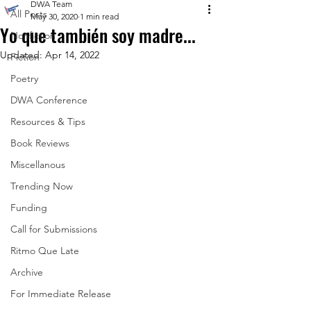
DWA Team
All Posts
May 30, 2020
1 min read
Yo que también soy madre...
Nonfiction
Updated:
Apr 14, 2022
Fiction
Poetry
DWA Conference
Resources & Tips
Book Reviews
Miscellanous
Trending Now
Funding
Call for Submissions
Ritmo Que Late
Archive
For Immediate Release