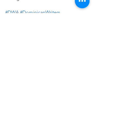
#DWA
#DominicanWriters
#DominicanWriter
#Nonfiction
#EscritoresDominicanos
Archive
See All
Recent Posts