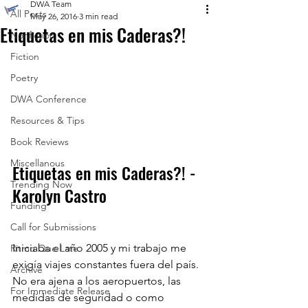
DWA Team
All Posts
May 26, 2016
3 min read
Etiquetas en mis Caderas?!
Nonfiction
Fiction
Poetry
DWA Conference
Resources & Tips
Book Reviews
Miscellanous
Etiquetas en mis Caderas?! - 
Trending Now
Karolyn Castro
Funding
Call for Submissions
Iniciaba el año 2005 y mi trabajo me 
Ritmo Que Late
exigía viajes constantes fuera del país. 
Archive
No era ajena a los aeropuertos, las 
For Immediate Release
medidas de seguridad o como 