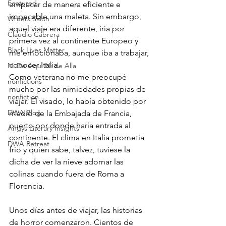
Featured
empacar de manera eficiente e 
impecable una maleta. Sin embargo, 
Writers Salon
aquel viaje era diferente, iría por 
Claudio Cabrera
primera vez al continente Europeo y 
Black Lives Matter
me emocionaba, aunque iba a trabajar, 
conocer Italia.
Ni De Aqui Ni de Alla
Como veterana no me preocupé 
nonfictions
mucho por las nimiedades propias de 
nonfiction
viajar. El visado, lo había obtenido por 
DWA Blog
medio de la Embajada de Francia, 
puerto por donde haría entrada al 
Angys Literary Insights
continente. El clima en Italia prometía 
DWA Retreat
frío y quien sabe, talvez, tuviese la 
dicha de ver la nieve adornar las 
colinas cuando fuera de Roma a 
Florencia.
Unos días antes de viajar, las historias 
de horror comenzaron. Cientos de 