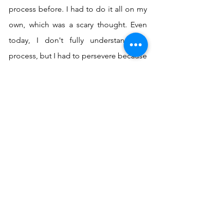
process before. I had to do it all on my 
own, which was a scary thought. Even 
today, I don't fully understand the 
process, but I had to persevere because 
I knew how important education was.
		Los retos nunca han parado. 
Aún como escritora, todavía me siento 
sin identidad. I do not know enough 
Spanish to write a piece entirely in 
Spanish or enough English to use those 
"big" words. I have always felt that I was 
not smart enough because I had a 
different, lower language level. I felt 