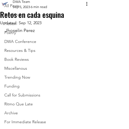
DWA Team
All Posts
Sep 5, 2023
6 min read
Retos en cada esquina
Nonfiction
Updated:
Sep 12, 2023
Fiction
Jhoselin Perez
Poetry
DWA Conference
Resources & Tips
Book Reviews
Miscellanous
Trending Now
Funding
Call for Submissions
Ritmo Que Late
Archive
For Immediate Release