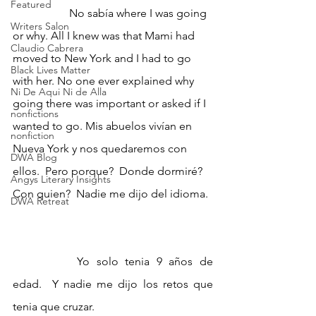
Featured
	No sabía where I was going 
Writers Salon
or why. All I knew was that Mami had 
Claudio Cabrera
moved to New York and I had to go 
Black Lives Matter
with her. No one ever explained why 
Ni De Aqui Ni de Alla
going there was important or asked if I 
nonfictions
wanted to go. Mis abuelos vivían en 
nonfiction
Nueva York y nos quedaremos con 
DWA Blog
ellos.  Pero porque?  Donde dormiré?  
Angys Literary Insights
Con quien?  Nadie me dijo del idioma. 
DWA Retreat
		Yo solo tenia 9 años de 
edad.  Y nadie me dijo los retos que 
tenia que cruzar.