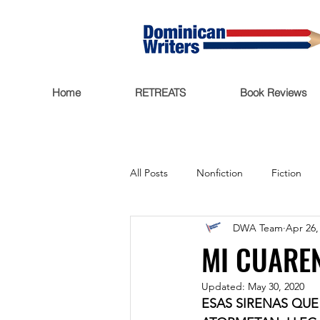
Home
RETREATS
Book Reviews
All Posts
Nonfiction
Fiction
DWA Team
Apr 26,
Trending Now
Funding
MI CUARE
Updated:
May 30, 2020
Featured
Writers Salon
ESAS SIRENAS QUE