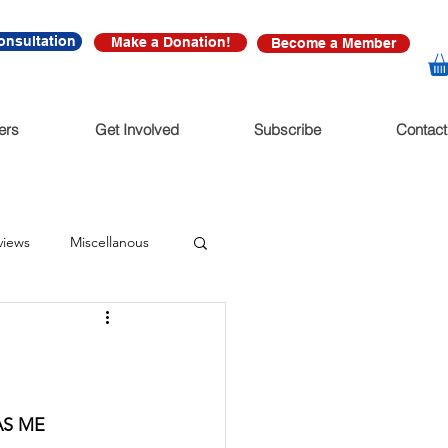
onsultation
Make a Donation!
Become a Member
ers
Get Involved
Subscribe
Contact
views
Miscellanous
diate Release
nonfictions
S ME 