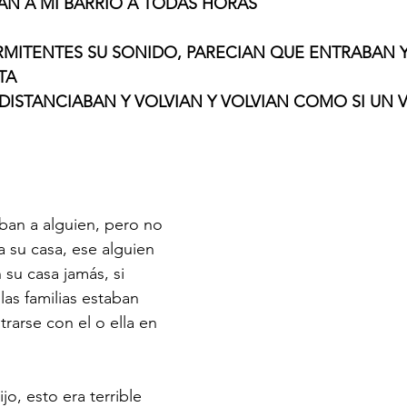
AN A MI BARRIO A TODAS HORAS
gys Literary Insights
DWA Retreat
ERMITENTES SU SONIDO, PARECIAN QUE ENTRABAN Y
TA
DISTANCIABAN Y VOLVIAN Y VOLVIAN COMO SI UN V
aban a alguien, pero no 
 a su casa, ese alguien 
 su casa jamás, si 
las familias estaban 
arse con el o ella en 
ijo, esto era terrible 