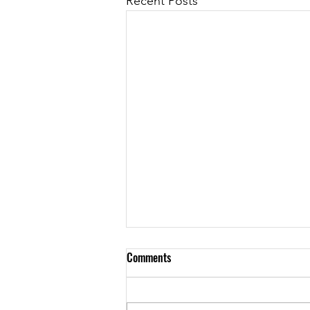
Recent Posts
Comments
De pura cepa