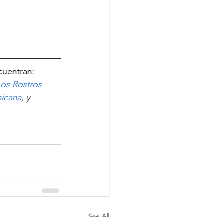
cuentran: 
Los Rostros 
nicana
, y 
See All