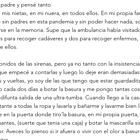
 padre y pensé tanto 
 mis nietas, en mi nuera, en todos ellos. En mi propia fa
sin padres en esta pandemia y sin poder hacer nada, so
se en la memoria. Supe que la ambulancia había visitado 
es para recoger cadáveres y dos para recoger enfermos,
 ellos.
nidos de las sirenas, pero ya no tanto con la insistencia
que empecé a contarlas y luego lo deje eran demasiadas
 y vueltas, yo soy de las que tengo que estar guardadit
o cada dos días a botar la basura y me pongo tantas cos
ifunta salida de una ultra-tumba. Cuando llego a la casa
tante a todas la ropa y lavarla y bañarme y lavarme bien 
e en la puerta donde tiro´la basura, en mi propia puerta,
antes, (suerte que tenia una caja) y botar la mascarilla si
r. Aveces lo pienso si ir afuera o vivir con el olor a basu
tar. 