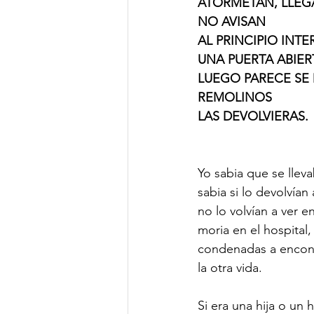
ATORMETAN, LLEG
NO AVISAN 
nonfiction
DWA Blog
An
AL PRINCIPIO INT
UNA PUERTA ABIER
LUEGO PARECE SE 
REMOLINOS 
LAS DEVOLVIERAS.
Yo sabia que se llev
sabia si lo devolvían
no lo volvían a ver en
moria en el hospital, 
condenadas a encontr
la otra vida. 
Si era una hija o un h