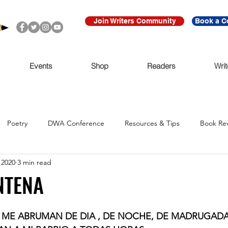
Join Writers Community
Book a C
Events
Shop
Readers
Writ
Poetry
DWA Conference
Resources & Tips
Book Re
 2020
3 min read
Call for Submissions
Ritmo Que Late
Archive
For Imme
NTENA
Claudio Cabrera
Black Lives Matter
Ni De Aqui Ni de Alla
 ME ABRUMAN DE DIA , DE NOCHE, DE MADRUGADA