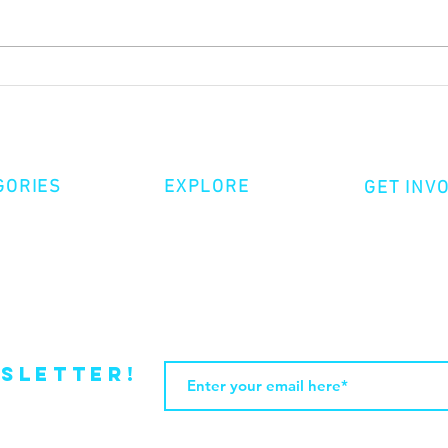
Growing up in the in-between
GORIES
EXPLORE
GET INV
ative Nonfiction
Volunte
Shop
tion
Make a 
Videos
try
Events
Become
sletter!