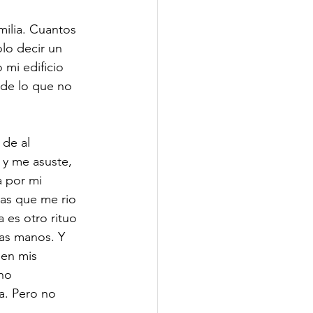
milia. Cuantos 
lo decir un 
mi edificio 
 de lo que no 
 de al 
 y me asuste, 
a por mi 
as que me rio 
 es otro rituo 
las manos. Y 
 en mis 
no 
ra. Pero no 