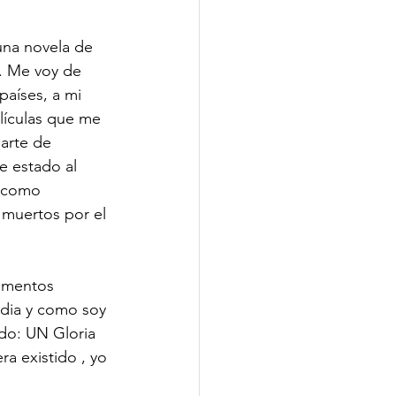
una novela de 
. Me voy de 
países, a mi 
elículas que me 
arte de 
e estado al 
 como 
muertos por el 
omentos 
 dia y como soy 
ido: UN Gloria 
a existido , yo 