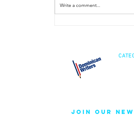
Write a comment...
CATE
Cre
Fic
Poe
join our new